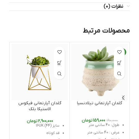
نظرات (0)
محصولات مرتبط
-16%
گلدان آپارتمانی تیلادنسیا
گلدان آپارتمانی فیکوس
گل
الاستیکا بلک
159,000
تومان
190,000
2,900,000
تومان
طول: 40 سانتی متر
سایز 16UK (44)
عرض : 40 سانتی متر
قد کوتاه